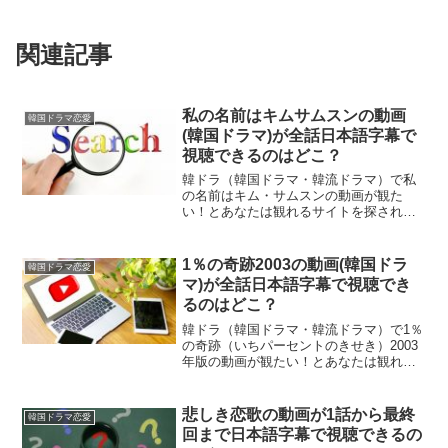
関連記事
私の名前はキムサムスンの動画
韓国ドラマ恋愛
(韓国ドラマ)が全話日本語字幕で
視聴できるのはどこ？
韓ドラ（韓国ドラマ・韓流ドラマ）で私
の名前はキム・サムスンの動画が観た
い！とあなたは観れるサイトを探されて
いるのではないでしょうか？実はある動
画配信サービスで観ることができます。
もちろん、違法アップロードされたサイ
1％の奇跡2003の動画(韓国ドラ
韓国ドラマ恋愛
トではありませんので、ご安...
マ)が全話日本語字幕で視聴でき
るのはどこ？
韓ドラ（韓国ドラマ・韓流ドラマ）で1％
の奇跡（いちパーセントのきせき）2003
年版の動画が観たい！とあなたは観れる
サイトを探されているのではないでしょ
うか？実はある動画配信サービスで観る
ことができます。もちろん、違法アップ
悲しき恋歌の動画が1話から最終
韓国ドラマ恋愛
ロードされたサイト...
回まで日本語字幕で視聴できるの