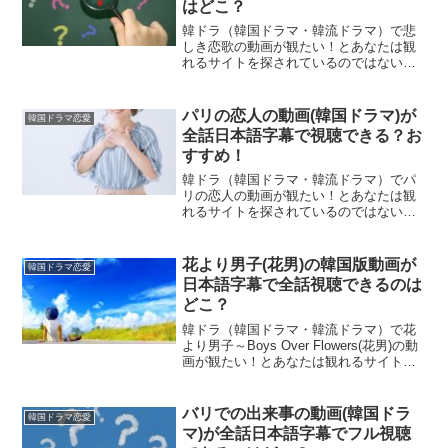
はどこ？
韓ドラ（韓国ドラマ・韓流ドラマ）で悲
しき恋歌の動画が観たい！とあなたは観
れるサイトを探されているのではないで
しょうか？実はある動画配信サービスで
観ることができます。もちろん、違法ア
ップロードされたサイトではありません
パリの恋人の動画(韓国ドラマ)が
韓国ドラマ恋愛
ので、ご安心ください。※...
全話日本語字幕で視聴できる？お
すすめ！
韓ドラ（韓国ドラマ・韓流ドラマ）でパ
リの恋人の動画が観たい！とあなたは観
れるサイトを探されているのではないで
しょうか？実はある動画配信サービスで
観ることができます。もちろん、違法ア
ップロードされたサイトではありません
花より男子(花男)の韓国版動画が
韓国ドラマ恋愛
ので、ご安心ください。※...
日本語字幕で全話視聴できるのは
どこ？
韓ドラ（韓国ドラマ・韓流ドラマ）で花
より男子～Boys Over Flowers(花男)の動
画が観たい！とあなたは観れるサイトを
探されているのではないでしょうか？実
はある動画配信サービスで観ることがで
きます。もちろん、違法アップロードさ
バリでの出来事の動画(韓国ドラ
韓国ドラマ恋愛
れた...
マ)が全話日本語字幕でフル視聴