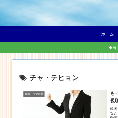
ホーム
◆当
チャ・テヒョン
も
韓国ドラマ恋愛
視
韓国
なた