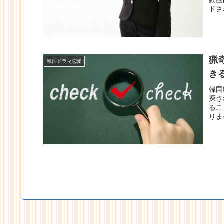
動画
ドさ
猟
韓国ドラマ恋愛
き
韓国
探さ
るこ
りま